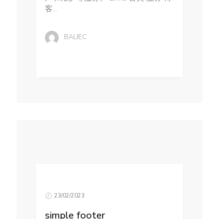
客...
BALIEC
23/02/2023
simple footer